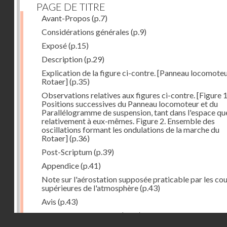
PAGE DE TITRE
Avant-Propos
(p.7)
Considérations générales
(p.9)
Exposé
(p.15)
Description
(p.29)
Explication de la figure ci-contre. [Panneau locomote
Rotaer]
(p.35)
Observations relatives aux figures ci-contre. [Figure 1
Positions successives du Panneau locomoteur et du
Parallélogramme de suspension, tant dans l'espace qu
relativement à eux-mêmes. Figure 2. Ensemble des
oscillations formant les ondulations de la marche du
Rotaer]
(p.36)
Post-Scriptum
(p.39)
Appendice
(p.41)
Note sur l'aérostation supposée praticable par les co
supérieures de l'atmosphère
(p.43)
Avis
(p.43)
Historique du système
(p.44)
Droits réservés - CNAM