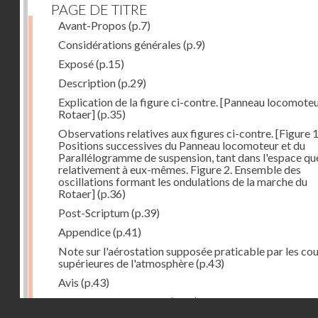
PAGE DE TITRE
Avant-Propos
(p.7)
Considérations générales
(p.9)
Exposé
(p.15)
Description
(p.29)
Explication de la figure ci-contre. [Panneau locomote
Rotaer]
(p.35)
Observations relatives aux figures ci-contre. [Figure 1
Positions successives du Panneau locomoteur et du
Parallélogramme de suspension, tant dans l'espace qu
relativement à eux-mêmes. Figure 2. Ensemble des
oscillations formant les ondulations de la marche du
Rotaer]
(p.36)
Post-Scriptum
(p.39)
Appendice
(p.41)
Note sur l'aérostation supposée praticable par les co
supérieures de l'atmosphère
(p.43)
Avis
(p.43)
Historique du système
(p.44)
Droits réservés - CNAM