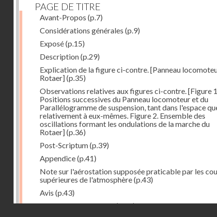
PAGE DE TITRE
Avant-Propos
(p.7)
Considérations générales
(p.9)
Exposé
(p.15)
Description
(p.29)
Explication de la figure ci-contre. [Panneau locomote
Rotaer]
(p.35)
Observations relatives aux figures ci-contre. [Figure 1
Positions successives du Panneau locomoteur et du
Parallélogramme de suspension, tant dans l'espace qu
relativement à eux-mêmes. Figure 2. Ensemble des
oscillations formant les ondulations de la marche du
Rotaer]
(p.36)
Post-Scriptum
(p.39)
Appendice
(p.41)
Note sur l'aérostation supposée praticable par les co
supérieures de l'atmosphère
(p.43)
Avis
(p.43)
Historique du système
(p.44)
Droits réservés - CNAM