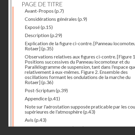
PAGE DE TITRE
Avant-Propos
(p.7)
Considérations générales
(p.9)
Exposé
(p.15)
Description
(p.29)
Explication de la figure ci-contre. [Panneau locomote
Rotaer]
(p.35)
Observations relatives aux figures ci-contre. [Figure 1
Positions successives du Panneau locomoteur et du
Parallélogramme de suspension, tant dans l'espace qu
relativement à eux-mêmes. Figure 2. Ensemble des
oscillations formant les ondulations de la marche du
Rotaer]
(p.36)
Post-Scriptum
(p.39)
Appendice
(p.41)
Note sur l'aérostation supposée praticable par les co
supérieures de l'atmosphère
(p.43)
Avis
(p.43)
Historique du système
(p.44)
Droits réservés - CNAM