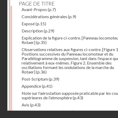
PAGE DE TITRE
Avant-Propos
(p.7)
Considérations générales
(p.9)
Exposé
(p.15)
Description
(p.29)
Explication de la figure ci-contre. [Panneau locomote
Rotaer]
(p.35)
Observations relatives aux figures ci-contre. [Figure 1
Positions successives du Panneau locomoteur et du
Parallélogramme de suspension, tant dans l'espace qu
relativement à eux-mêmes. Figure 2. Ensemble des
oscillations formant les ondulations de la marche du
Rotaer]
(p.36)
Post-Scriptum
(p.39)
Appendice
(p.41)
Note sur l'aérostation supposée praticable par les co
supérieures de l'atmosphère
(p.43)
Avis
(p.43)
Historique du système
(p.44)
Droits réservés - CNAM