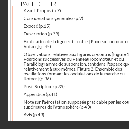
PAGE DE TITRE
Avant-Propos
(p.7)
Considérations générales
(p.9)
Exposé
(p.15)
Description
(p.29)
Explication de la figure ci-contre. [Panneau locomote
Rotaer]
(p.35)
Observations relatives aux figures ci-contre. [Figure 1
Positions successives du Panneau locomoteur et du
Parallélogramme de suspension, tant dans l'espace qu
relativement à eux-mêmes. Figure 2. Ensemble des
oscillations formant les ondulations de la marche du
Rotaer]
(p.36)
Post-Scriptum
(p.39)
Appendice
(p.41)
Note sur l'aérostation supposée praticable par les co
supérieures de l'atmosphère
(p.43)
Avis
(p.43)
Historique du système
(p.44)
Droits réservés - CNAM