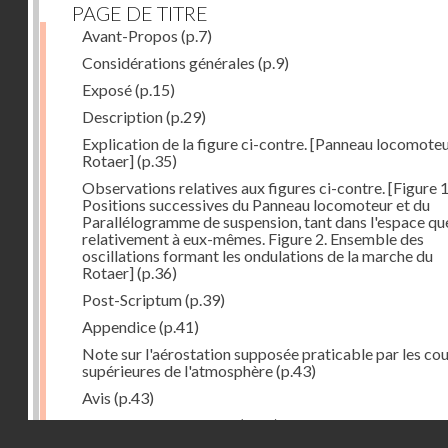
PAGE DE TITRE
Avant-Propos
(p.7)
Considérations générales
(p.9)
Exposé
(p.15)
Description
(p.29)
Explication de la figure ci-contre. [Panneau locomote
Rotaer]
(p.35)
Observations relatives aux figures ci-contre. [Figure 1
Positions successives du Panneau locomoteur et du
Parallélogramme de suspension, tant dans l'espace qu
relativement à eux-mêmes. Figure 2. Ensemble des
oscillations formant les ondulations de la marche du
Rotaer]
(p.36)
Post-Scriptum
(p.39)
Appendice
(p.41)
Note sur l'aérostation supposée praticable par les co
supérieures de l'atmosphère
(p.43)
Avis
(p.43)
Historique du système
(p.44)
Droits réservés - CNAM