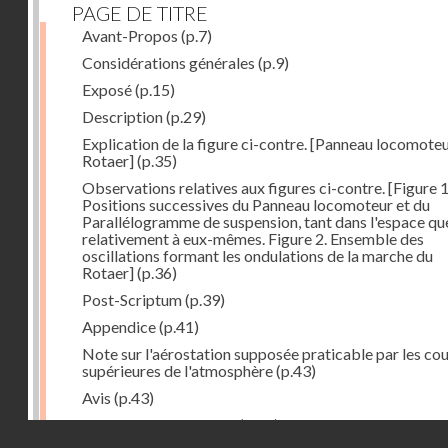
PAGE DE TITRE
Avant-Propos
(p.7)
Considérations générales
(p.9)
Exposé
(p.15)
Description
(p.29)
Explication de la figure ci-contre. [Panneau locomote
Rotaer]
(p.35)
Observations relatives aux figures ci-contre. [Figure 1
Positions successives du Panneau locomoteur et du
Parallélogramme de suspension, tant dans l'espace qu
relativement à eux-mêmes. Figure 2. Ensemble des
oscillations formant les ondulations de la marche du
Rotaer]
(p.36)
Post-Scriptum
(p.39)
Appendice
(p.41)
Note sur l'aérostation supposée praticable par les co
supérieures de l'atmosphère
(p.43)
Avis
(p.43)
Historique du système
(p.44)
Droits réservés - CNAM