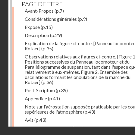
PAGE DE TITRE
Avant-Propos
(p.7)
Considérations générales
(p.9)
Exposé
(p.15)
Description
(p.29)
Explication de la figure ci-contre. [Panneau locomote
Rotaer]
(p.35)
Observations relatives aux figures ci-contre. [Figure 1
Positions successives du Panneau locomoteur et du
Parallélogramme de suspension, tant dans l'espace qu
relativement à eux-mêmes. Figure 2. Ensemble des
oscillations formant les ondulations de la marche du
Rotaer]
(p.36)
Post-Scriptum
(p.39)
Appendice
(p.41)
Note sur l'aérostation supposée praticable par les co
supérieures de l'atmosphère
(p.43)
Avis
(p.43)
Historique du système
(p.44)
Droits réservés - CNAM