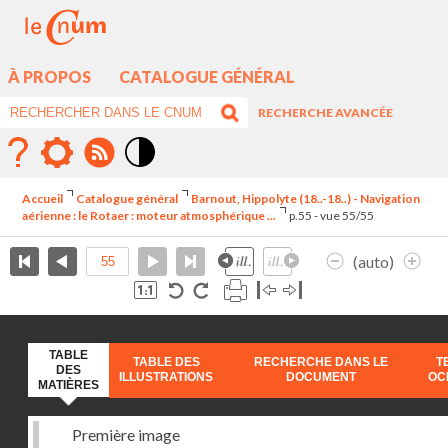
À PROPOS
CATALOGUE GÉNÉRAL
RECHERCHE AVANCÉE
Mode
contraste
Accueil
Catalogue général
Barnout, Hippolyte (18..-18..) - Navigation
élévé
aérienne : le Rotaer : moteur atmosphérique ...
p.55 - vue 55/55
(auto)
TABLE
TABLE DES
RECHERCHE DANS LE
T
DES
ILLUSTRATIONS
DOCUMENT
OC
MATIÈRES
Première image