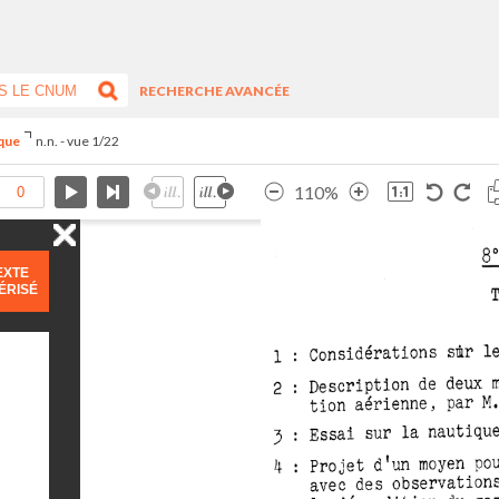
RECHERCHE AVANCÉE
ique
n.n. - vue 1/22
110%
EXTE
ÉRISÉ