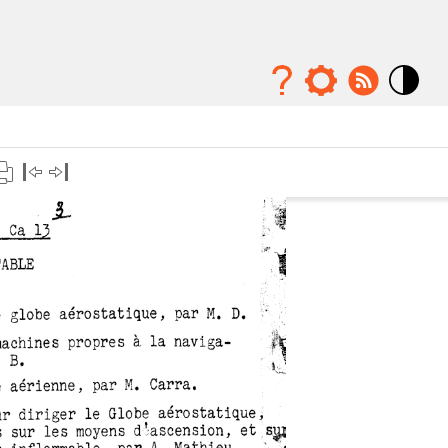
Mode
contraste
élévé