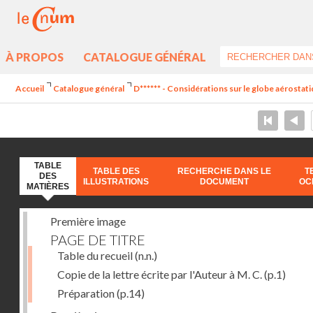
À PROPOS
CATALOGUE GÉNÉRAL
Accueil
Catalogue général
D****** - Considérations sur le globe aérostat
TABLE
TABLE DES
RECHERCHE DANS LE
T
DES
ILLUSTRATIONS
DOCUMENT
OC
MATIÈRES
Première image
PAGE DE TITRE
Table du recueil
(n.n.)
Copie de la lettre écrite par l'Auteur à M. C.
(p.1)
Préparation
(p.14)