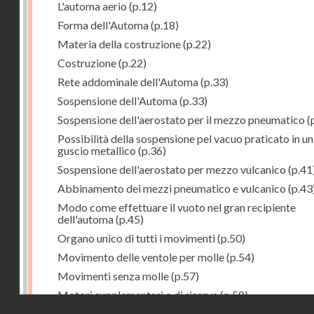
L'automa aerio
(p.12)
Forma dell'Automa
(p.18)
Materia della costruzione
(p.22)
Costruzione
(p.22)
Rete addominale dell'Automa
(p.33)
Sospensione dell'Automa
(p.33)
Sospensione dell'aerostato per il mezzo pneumatico
(
Possibilità della sospensione pel vacuo praticato in un
guscio metallico
(p.36)
Sospensione dell'aerostato per mezzo vulcanico
(p.41
Abbinamento dei mezzi pneumatico e vulcanico
(p.43
Modo come effettuare il vuoto nel gran recipiente
dell'automa
(p.45)
Organo unico di tutti i movimenti
(p.50)
Movimento delle ventole per molle
(p.54)
Movimenti senza molle
(p.57)
Motori supplementari o di riserva
(p.58)
Droits réservés - CNAM
Manovra
(p.60)