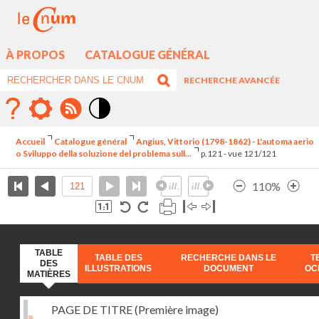
À PROPOS
CATALOGUE GÉNÉRAL
RECHERCHE AVANCÉE
Mode
contraste
Accueil
Catalogue général
Angius, Vittorio (1798-1862) - L'automa aerio
élévé
o Sviluppo della soluzione del problema sull...
p.121 - vue 121/121
110%
TABLE
TABLE DES
RECHERCHE DANS LE
T
DES
ILLUSTRATIONS
DOCUMENT
OC
MATIÈRES
PAGE DE TITRE (Première image)