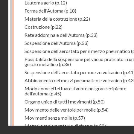
L'automa aerio
(p.12)
Forma dell'Automa
(p.18)
Materia della costruzione
(p.22)
Costruzione
(p.22)
Rete addominale dell'Automa
(p.33)
Sospensione dell'Automa
(p.33)
Sospensione dell'aerostato per il mezzo pneumatico
(
Possibilità della sospensione pel vacuo praticato in un
guscio metallico
(p.36)
Sospensione dell'aerostato per mezzo vulcanico
(p.41
Abbinamento dei mezzi pneumatico e vulcanico
(p.43
Modo come effettuare il vuoto nel gran recipiente
dell'automa
(p.45)
Organo unico di tutti i movimenti
(p.50)
Movimento delle ventole per molle
(p.54)
Movimenti senza molle
(p.57)
Motori supplementari o di riserva
(p.58)
Droits réservés - CNAM
Manovra
(p.60)