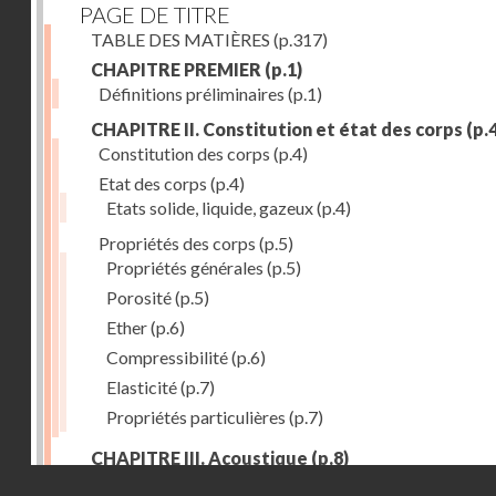
PAGE DE TITRE
TABLE DES MATIÈRES
(p.317)
CHAPITRE PREMIER
(p.1)
Définitions préliminaires
(p.1)
CHAPITRE II. Constitution et état des corps
(p.4
Constitution des corps
(p.4)
Etat des corps
(p.4)
Etats solide, liquide, gazeux
(p.4)
Propriétés des corps
(p.5)
Propriétés générales
(p.5)
Porosité
(p.5)
Ether
(p.6)
Compressibilité
(p.6)
Elasticité
(p.7)
Propriétés particulières
(p.7)
CHAPITRE III. Acoustique
(p.8)
Droits réservés - CNAM
Production du son. - Bruits
(p.8)