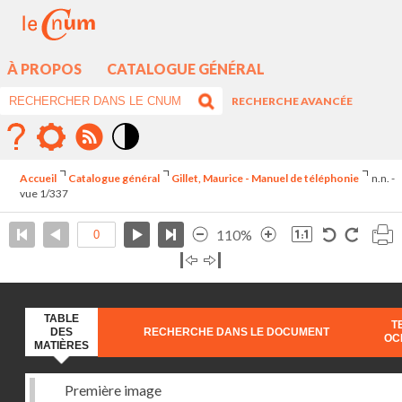
À PROPOS
CATALOGUE GÉNÉRAL
RECHERCHE AVANCÉE
Mode
contraste
Accueil
Catalogue général
Gillet, Maurice - Manuel de téléphonie
n.n. -
élévé
vue 1/337
110%
TABLE
T
DES
RECHERCHE DANS LE DOCUMENT
OC
MATIÈRES
Première image