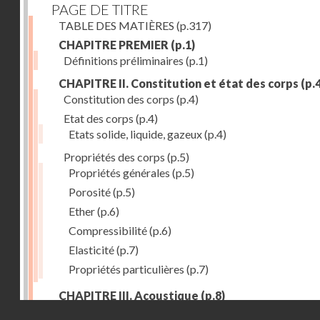
PAGE DE TITRE
TABLE DES MATIÈRES
(p.317)
CHAPITRE PREMIER
(p.1)
Définitions préliminaires
(p.1)
CHAPITRE II. Constitution et état des corps
(p.4
Constitution des corps
(p.4)
Etat des corps
(p.4)
Etats solide, liquide, gazeux
(p.4)
Propriétés des corps
(p.5)
Propriétés générales
(p.5)
Porosité
(p.5)
Ether
(p.6)
Compressibilité
(p.6)
Elasticité
(p.7)
Propriétés particulières
(p.7)
CHAPITRE III. Acoustique
(p.8)
Droits réservés - CNAM
Production du son. - Bruits
(p.8)