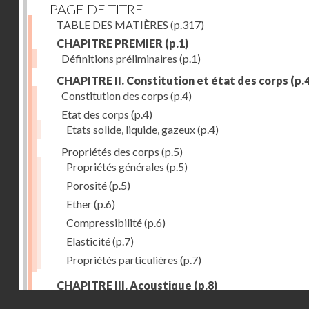
PAGE DE TITRE
TABLE DES MATIÈRES
(p.317)
CHAPITRE PREMIER
(p.1)
Définitions préliminaires
(p.1)
CHAPITRE II. Constitution et état des corps
(p.4
Constitution des corps
(p.4)
Etat des corps
(p.4)
Etats solide, liquide, gazeux
(p.4)
Propriétés des corps
(p.5)
Propriétés générales
(p.5)
Porosité
(p.5)
Ether
(p.6)
Compressibilité
(p.6)
Elasticité
(p.7)
Propriétés particulières
(p.7)
CHAPITRE III. Acoustique
(p.8)
Droits réservés - CNAM
Production du son. - Bruits
(p.8)