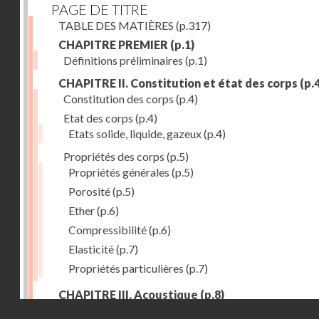
PAGE DE TITRE
TABLE DES MATIÈRES
(p.317)
CHAPITRE PREMIER
(p.1)
Définitions préliminaires
(p.1)
CHAPITRE II. Constitution et état des corps
(p.4
Constitution des corps
(p.4)
Etat des corps
(p.4)
Etats solide, liquide, gazeux
(p.4)
Propriétés des corps
(p.5)
Propriétés générales
(p.5)
Porosité
(p.5)
Ether
(p.6)
Compressibilité
(p.6)
Elasticité
(p.7)
Propriétés particulières
(p.7)
CHAPITRE III. Acoustique
(p.8)
Droits réservés - CNAM
Production du son. - Bruits
(p.8)