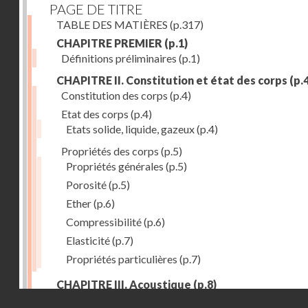
PAGE DE TITRE
TABLE DES MATIÈRES
(p.317)
CHAPITRE PREMIER
(p.1)
Définitions préliminaires
(p.1)
CHAPITRE II. Constitution et état des corps
(p.4
Constitution des corps
(p.4)
Etat des corps
(p.4)
Etats solide, liquide, gazeux
(p.4)
Propriétés des corps
(p.5)
Propriétés générales
(p.5)
Porosité
(p.5)
Ether
(p.6)
Compressibilité
(p.6)
Elasticité
(p.7)
Propriétés particulières
(p.7)
CHAPITRE III. Acoustique
(p.8)
Droits réservés - CNAM
Production du son. - Bruits
(p.8)