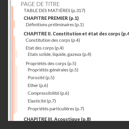
PAGE DE TITRE
TABLE DES MATIÈRES
(p.317)
CHAPITRE PREMIER
(p.1)
Définitions préliminaires
(p.1)
CHAPITRE II. Constitution et état des corps
(p.4
Constitution des corps
(p.4)
Etat des corps
(p.4)
Etats solide, liquide, gazeux
(p.4)
Propriétés des corps
(p.5)
Propriétés générales
(p.5)
Porosité
(p.5)
Ether
(p.6)
Compressibilité
(p.6)
Elasticité
(p.7)
Propriétés particulières
(p.7)
CHAPITRE III. Acoustique
(p.8)
Droits réservés - CNAM
Production du son. - Bruits
(p.8)