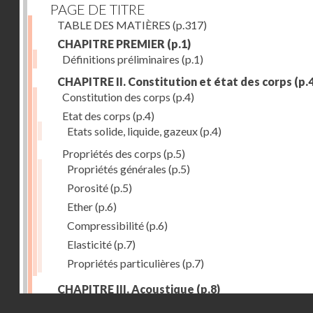
PAGE DE TITRE
TABLE DES MATIÈRES
(p.317)
CHAPITRE PREMIER
(p.1)
Définitions préliminaires
(p.1)
CHAPITRE II. Constitution et état des corps
(p.4
Constitution des corps
(p.4)
Etat des corps
(p.4)
Etats solide, liquide, gazeux
(p.4)
Propriétés des corps
(p.5)
Propriétés générales
(p.5)
Porosité
(p.5)
Ether
(p.6)
Compressibilité
(p.6)
Elasticité
(p.7)
Propriétés particulières
(p.7)
CHAPITRE III. Acoustique
(p.8)
Droits réservés - CNAM
Production du son. - Bruits
(p.8)