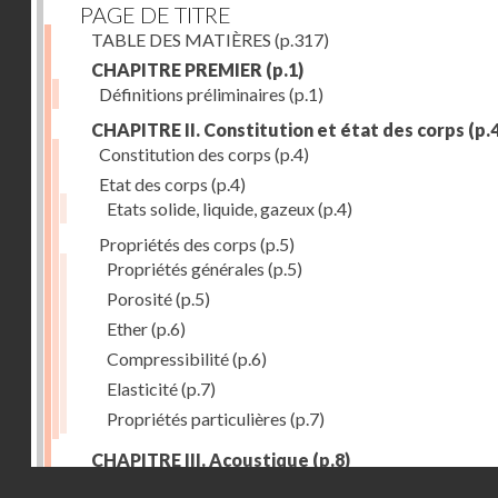
PAGE DE TITRE
TABLE DES MATIÈRES
(p.317)
CHAPITRE PREMIER
(p.1)
Définitions préliminaires
(p.1)
CHAPITRE II. Constitution et état des corps
(p.4
Constitution des corps
(p.4)
Etat des corps
(p.4)
Etats solide, liquide, gazeux
(p.4)
Propriétés des corps
(p.5)
Propriétés générales
(p.5)
Porosité
(p.5)
Ether
(p.6)
Compressibilité
(p.6)
Elasticité
(p.7)
Propriétés particulières
(p.7)
CHAPITRE III. Acoustique
(p.8)
Droits réservés - CNAM
Production du son. - Bruits
(p.8)