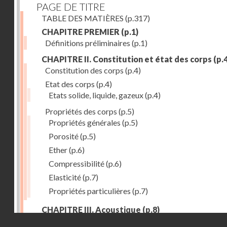
PAGE DE TITRE
TABLE DES MATIÈRES
(p.317)
CHAPITRE PREMIER
(p.1)
Définitions préliminaires
(p.1)
CHAPITRE II. Constitution et état des corps
(p.4
Constitution des corps
(p.4)
Etat des corps
(p.4)
Etats solide, liquide, gazeux
(p.4)
Propriétés des corps
(p.5)
Propriétés générales
(p.5)
Porosité
(p.5)
Ether
(p.6)
Compressibilité
(p.6)
Elasticité
(p.7)
Propriétés particulières
(p.7)
CHAPITRE III. Acoustique
(p.8)
Droits réservés - CNAM
Production du son. - Bruits
(p.8)