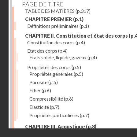
PAGE DE TITRE
TABLE DES MATIÈRES
(p.317)
CHAPITRE PREMIER
(p.1)
Définitions préliminaires
(p.1)
CHAPITRE II. Constitution et état des corps
(p.4
Constitution des corps
(p.4)
Etat des corps
(p.4)
Etats solide, liquide, gazeux
(p.4)
Propriétés des corps
(p.5)
Propriétés générales
(p.5)
Porosité
(p.5)
Ether
(p.6)
Compressibilité
(p.6)
Elasticité
(p.7)
Propriétés particulières
(p.7)
CHAPITRE III. Acoustique
(p.8)
Droits réservés - CNAM
Production du son. - Bruits
(p.8)