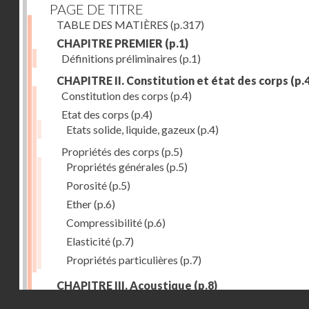
PAGE DE TITRE
TABLE DES MATIÈRES
(p.317)
CHAPITRE PREMIER
(p.1)
Définitions préliminaires
(p.1)
CHAPITRE II. Constitution et état des corps
(p.4
Constitution des corps
(p.4)
Etat des corps
(p.4)
Etats solide, liquide, gazeux
(p.4)
Propriétés des corps
(p.5)
Propriétés générales
(p.5)
Porosité
(p.5)
Ether
(p.6)
Compressibilité
(p.6)
Elasticité
(p.7)
Propriétés particulières
(p.7)
CHAPITRE III. Acoustique
(p.8)
Droits réservés - CNAM
Production du son. - Bruits
(p.8)