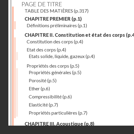
PAGE DE TITRE
TABLE DES MATIÈRES
(p.317)
CHAPITRE PREMIER
(p.1)
Définitions préliminaires
(p.1)
CHAPITRE II. Constitution et état des corps
(p.4
Constitution des corps
(p.4)
Etat des corps
(p.4)
Etats solide, liquide, gazeux
(p.4)
Propriétés des corps
(p.5)
Propriétés générales
(p.5)
Porosité
(p.5)
Ether
(p.6)
Compressibilité
(p.6)
Elasticité
(p.7)
Propriétés particulières
(p.7)
CHAPITRE III. Acoustique
(p.8)
Droits réservés - CNAM
Production du son. - Bruits
(p.8)