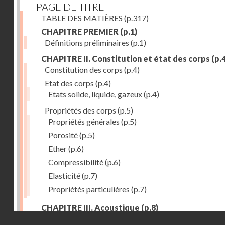
PAGE DE TITRE
TABLE DES MATIÈRES
(p.317)
CHAPITRE PREMIER
(p.1)
Définitions préliminaires
(p.1)
CHAPITRE II. Constitution et état des corps
(p.4
Constitution des corps
(p.4)
Etat des corps
(p.4)
Etats solide, liquide, gazeux
(p.4)
Propriétés des corps
(p.5)
Propriétés générales
(p.5)
Porosité
(p.5)
Ether
(p.6)
Compressibilité
(p.6)
Elasticité
(p.7)
Propriétés particulières
(p.7)
CHAPITRE III. Acoustique
(p.8)
Droits réservés - CNAM
Production du son. - Bruits
(p.8)