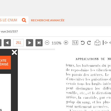
RECHERCHE AVANCÉE
- vue 261/337
110%
EXTE
ÉRISÉ
)