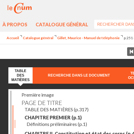
À PROPOS
CATALOGUE GÉNÉRAL
Accueil
Catalogue général
Gillet, Maurice - Manuel de téléphonie
p.251 
TABLE
T
DES
RECHERCHE DANS LE DOCUMENT
OC
MATIÈRES
Première image
PAGE DE TITRE
TABLE DES MATIÈRES
(p.317)
CHAPITRE PREMIER
(p.1)
Définitions préliminaires
(p.1)
CHAPITRE II. Constitution et état des corps
(p.4