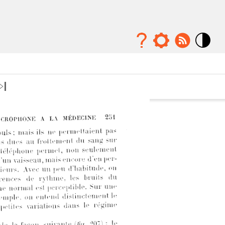
Mode
contraste
élévé