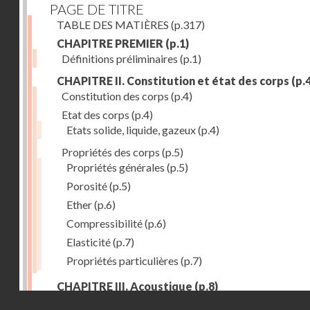
PAGE DE TITRE
TABLE DES MATIÈRES
(p.317)
CHAPITRE PREMIER
(p.1)
Définitions préliminaires
(p.1)
CHAPITRE II. Constitution et état des corps
(p.4
Constitution des corps
(p.4)
Etat des corps
(p.4)
Etats solide, liquide, gazeux
(p.4)
Propriétés des corps
(p.5)
Propriétés générales
(p.5)
Porosité
(p.5)
Ether
(p.6)
Compressibilité
(p.6)
Elasticité
(p.7)
Propriétés particulières
(p.7)
CHAPITRE III. Acoustique
(p.8)
Droits réservés - CNAM
Production du son. - Bruits
(p.8)