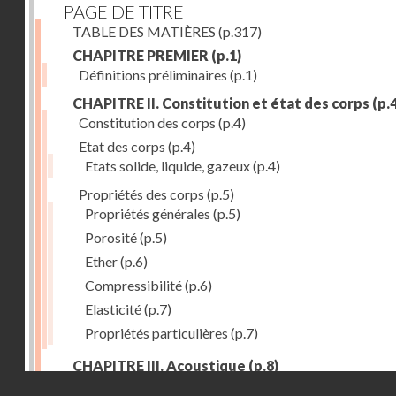
PAGE DE TITRE
TABLE DES MATIÈRES
(p.317)
CHAPITRE PREMIER
(p.1)
Définitions préliminaires
(p.1)
CHAPITRE II. Constitution et état des corps
(p.4
Constitution des corps
(p.4)
Etat des corps
(p.4)
Etats solide, liquide, gazeux
(p.4)
Propriétés des corps
(p.5)
Propriétés générales
(p.5)
Porosité
(p.5)
Ether
(p.6)
Compressibilité
(p.6)
Elasticité
(p.7)
Propriétés particulières
(p.7)
CHAPITRE III. Acoustique
(p.8)
Droits réservés - CNAM
Production du son. - Bruits
(p.8)