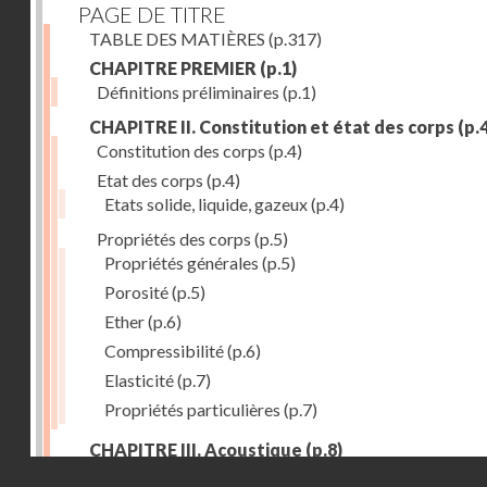
PAGE DE TITRE
TABLE DES MATIÈRES
(p.317)
CHAPITRE PREMIER
(p.1)
Définitions préliminaires
(p.1)
CHAPITRE II. Constitution et état des corps
(p.4
Constitution des corps
(p.4)
Etat des corps
(p.4)
Etats solide, liquide, gazeux
(p.4)
Propriétés des corps
(p.5)
Propriétés générales
(p.5)
Porosité
(p.5)
Ether
(p.6)
Compressibilité
(p.6)
Elasticité
(p.7)
Propriétés particulières
(p.7)
CHAPITRE III. Acoustique
(p.8)
Droits réservés - CNAM
Production du son. - Bruits
(p.8)