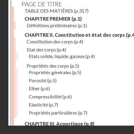
PAGE DE TITRE
TABLE DES MATIÈRES
(p.317)
CHAPITRE PREMIER
(p.1)
Définitions préliminaires
(p.1)
CHAPITRE II. Constitution et état des corps
(p.4
Constitution des corps
(p.4)
Etat des corps
(p.4)
Etats solide, liquide, gazeux
(p.4)
Propriétés des corps
(p.5)
Propriétés générales
(p.5)
Porosité
(p.5)
Ether
(p.6)
Compressibilité
(p.6)
Elasticité
(p.7)
Propriétés particulières
(p.7)
CHAPITRE III. Acoustique
(p.8)
Droits réservés - CNAM
Production du son. - Bruits
(p.8)