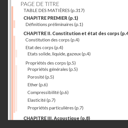
PAGE DE TITRE
TABLE DES MATIÈRES
(p.317)
CHAPITRE PREMIER
(p.1)
Définitions préliminaires
(p.1)
CHAPITRE II. Constitution et état des corps
(p.4
Constitution des corps
(p.4)
Etat des corps
(p.4)
Etats solide, liquide, gazeux
(p.4)
Propriétés des corps
(p.5)
Propriétés générales
(p.5)
Porosité
(p.5)
Ether
(p.6)
Compressibilité
(p.6)
Elasticité
(p.7)
Propriétés particulières
(p.7)
CHAPITRE III. Acoustique
(p.8)
Droits réservés - CNAM
Production du son. - Bruits
(p.8)