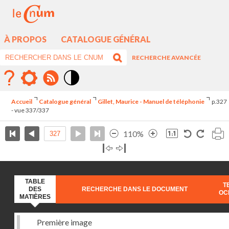
À PROPOS
CATALOGUE GÉNÉRAL
RECHERCHE AVANCÉE
Mode
contraste
Accueil
Catalogue général
Gillet, Maurice - Manuel de téléphonie
p.327
élévé
- vue 337/337
110%
TABLE
T
DES
RECHERCHE DANS LE DOCUMENT
OC
MATIÈRES
Première image