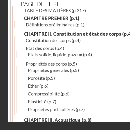
PAGE DE TITRE
TABLE DES MATIÈRES
(p.317)
CHAPITRE PREMIER
(p.1)
Définitions préliminaires
(p.1)
CHAPITRE II. Constitution et état des corps
(p.4
Constitution des corps
(p.4)
Etat des corps
(p.4)
Etats solide, liquide, gazeux
(p.4)
Propriétés des corps
(p.5)
Propriétés générales
(p.5)
Porosité
(p.5)
Ether
(p.6)
Compressibilité
(p.6)
Elasticité
(p.7)
Propriétés particulières
(p.7)
CHAPITRE III. Acoustique
(p.8)
Droits réservés - CNAM
Production du son. - Bruits
(p.8)