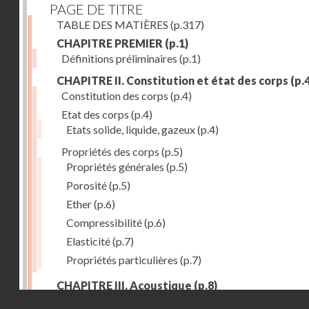
PAGE DE TITRE
TABLE DES MATIÈRES
(p.317)
CHAPITRE PREMIER
(p.1)
Définitions préliminaires
(p.1)
CHAPITRE II. Constitution et état des corps
(p.4
Constitution des corps
(p.4)
Etat des corps
(p.4)
Etats solide, liquide, gazeux
(p.4)
Propriétés des corps
(p.5)
Propriétés générales
(p.5)
Porosité
(p.5)
Ether
(p.6)
Compressibilité
(p.6)
Elasticité
(p.7)
Propriétés particulières
(p.7)
CHAPITRE III. Acoustique
(p.8)
Droits réservés - CNAM
Production du son. - Bruits
(p.8)