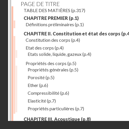
PAGE DE TITRE
TABLE DES MATIÈRES
(p.317)
CHAPITRE PREMIER
(p.1)
Définitions préliminaires
(p.1)
CHAPITRE II. Constitution et état des corps
(p.4
Constitution des corps
(p.4)
Etat des corps
(p.4)
Etats solide, liquide, gazeux
(p.4)
Propriétés des corps
(p.5)
Propriétés générales
(p.5)
Porosité
(p.5)
Ether
(p.6)
Compressibilité
(p.6)
Elasticité
(p.7)
Propriétés particulières
(p.7)
CHAPITRE III. Acoustique
(p.8)
Droits réservés - CNAM
Production du son. - Bruits
(p.8)