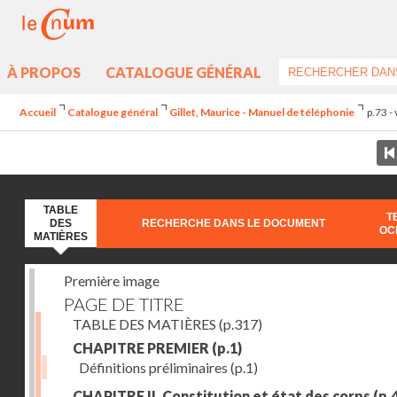
À PROPOS
CATALOGUE GÉNÉRAL
Accueil
Catalogue général
Gillet, Maurice - Manuel de téléphonie
p.73 -
TABLE
T
DES
RECHERCHE DANS LE DOCUMENT
OC
MATIÈRES
Première image
PAGE DE TITRE
TABLE DES MATIÈRES
(p.317)
CHAPITRE PREMIER
(p.1)
Définitions préliminaires
(p.1)
CHAPITRE II. Constitution et état des corps
(p.4