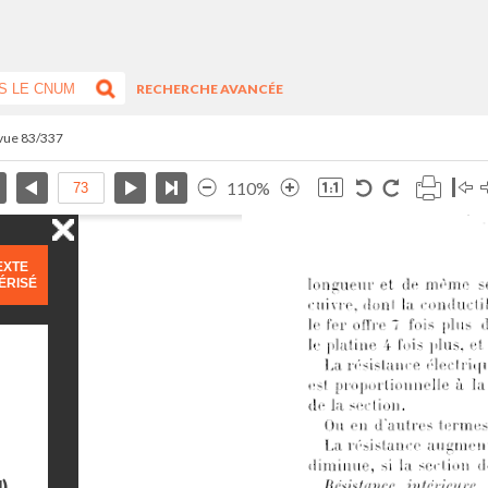
RECHERCHE AVANCÉE
 vue 83/337
110%
EXTE
ÉRISÉ
)