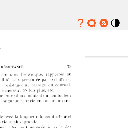
Mode
contraste
élévé