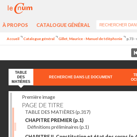
À PROPOS
CATALOGUE GÉNÉRAL
Accueil
Catalogue général
Gillet, Maurice - Manuel de téléphonie
p.73 -
TABLE
T
DES
RECHERCHE DANS LE DOCUMENT
OC
MATIÈRES
Première image
PAGE DE TITRE
TABLE DES MATIÈRES
(p.317)
CHAPITRE PREMIER
(p.1)
Définitions préliminaires
(p.1)
CHAPITRE II. Constitution et état des corps
(p.4