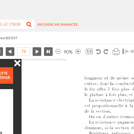
RECHERCHE AVANCÉE
 vue 83/337
90%
EXTE
ÉRISÉ
)