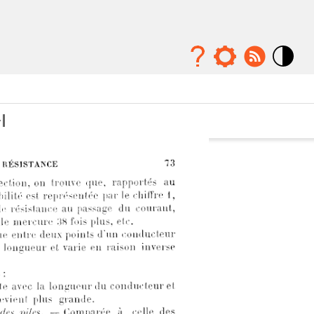
Mode
contraste
élévé