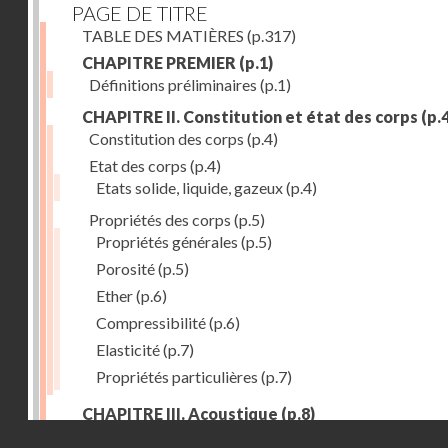
PAGE DE TITRE
TABLE DES MATIÈRES
(p.317)
CHAPITRE PREMIER
(p.1)
Définitions préliminaires
(p.1)
CHAPITRE II. Constitution et état des corps
(p.4
Constitution des corps
(p.4)
Etat des corps
(p.4)
Etats solide, liquide, gazeux
(p.4)
Propriétés des corps
(p.5)
Propriétés générales
(p.5)
Porosité
(p.5)
Ether
(p.6)
Compressibilité
(p.6)
Elasticité
(p.7)
Propriétés particulières
(p.7)
CHAPITRE III. Acoustique
(p.8)
Droits réservés - CNAM
Production du son. - Bruits
(p.8)