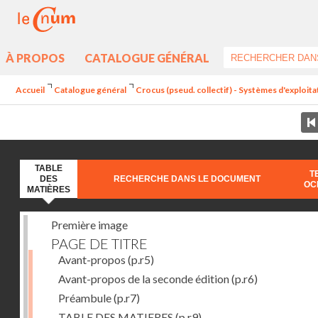
À PROPOS
CATALOGUE GÉNÉRAL
Accueil
Catalogue général
Crocus (pseud. collectif) - Systèmes d'exploit
TABLE
T
DES
RECHERCHE DANS LE DOCUMENT
OC
MATIÈRES
Première image
PAGE DE TITRE
Avant-propos
(p.r5)
Avant-propos de la seconde édition
(p.r6)
Préambule
(p.r7)
TABLE DES MATIERES
(p.r9)