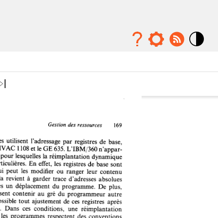
Mode
contraste
élévé