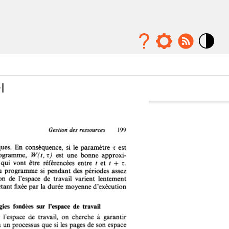
Mode
contraste
élévé