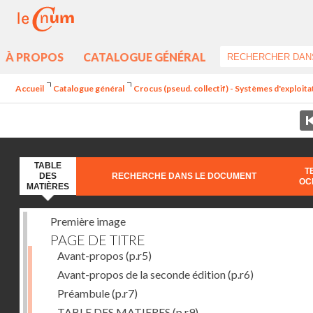
À PROPOS
CATALOGUE GÉNÉRAL
Accueil
Catalogue général
Crocus (pseud. collectif) - Systèmes d'exploit
TABLE
T
DES
RECHERCHE DANS LE DOCUMENT
OC
MATIÈRES
Première image
PAGE DE TITRE
Avant-propos
(p.r5)
Avant-propos de la seconde édition
(p.r6)
Préambule
(p.r7)
TABLE DES MATIERES
(p.r9)