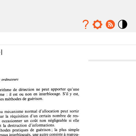
Mode
contraste
élévé