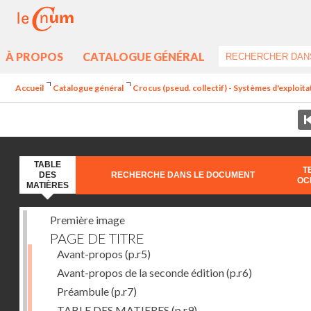
À PROPOS
CATALOGUE GÉNÉRAL
Accueil
Catalogue général
Crocus (pseud. collectif) - Systèmes d'exploit
TABLE
T
DES
RECHERCHE DANS LE DOCUMENT
OC
MATIÈRES
Première image
PAGE DE TITRE
Avant-propos
(p.r5)
Avant-propos de la seconde édition
(p.r6)
Préambule
(p.r7)
TABLE DES MATIERES
(p.r9)