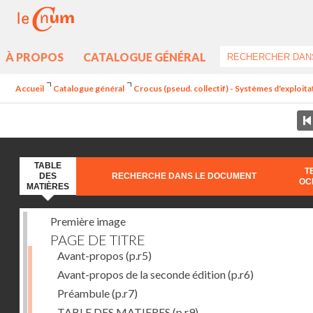
À PROPOS
CATALOGUE GÉNÉRAL
Accueil
Catalogue général
Crocus (pseud. collectif) - Systèmes d'exploit
TABLE
T
DES
RECHERCHE DANS LE DOCUMENT
OC
MATIÈRES
Première image
PAGE DE TITRE
Avant-propos
(p.r5)
Avant-propos de la seconde édition
(p.r6)
Préambule
(p.r7)
TABLE DES MATIERES
(p.r9)