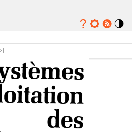
Mode
contraste
élévé