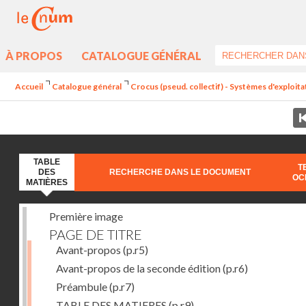
À PROPOS
CATALOGUE GÉNÉRAL
Accueil
Catalogue général
Crocus (pseud. collectif) - Systèmes d'exploit
TABLE
T
DES
RECHERCHE DANS LE DOCUMENT
OC
MATIÈRES
Première image
PAGE DE TITRE
Avant-propos
(p.r5)
Avant-propos de la seconde édition
(p.r6)
Préambule
(p.r7)
TABLE DES MATIERES
(p.r9)