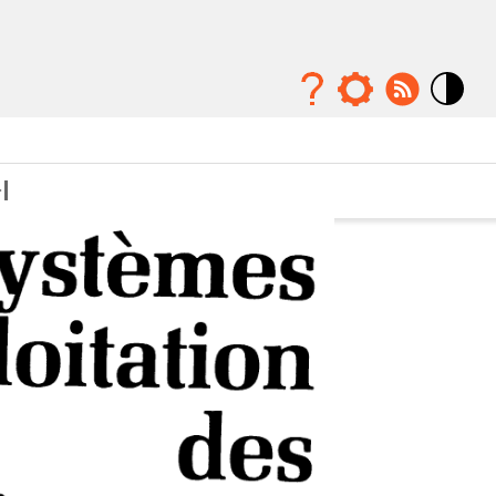
Mode
contraste
élévé