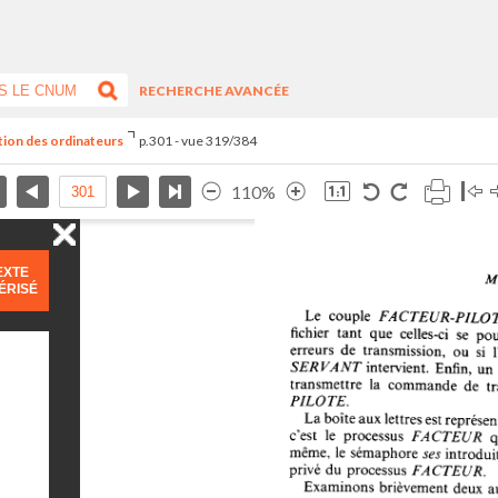
RECHERCHE AVANCÉE
ation des ordinateurs
p.301 - vue 319/384
110%
EXTE
ÉRISÉ