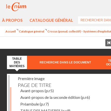
À PROPOS
CATALOGUE GÉNÉRAL
Accueil
Catalogue général
Crocus (pseud. collectif) - Systèmes d'exploit
TABLE
T
DES
RECHERCHE DANS LE DOCUMENT
OC
MATIÈRES
Première image
PAGE DE TITRE
Avant-propos
(p.r5)
Avant-propos de la seconde édition
(p.r6)
Préambule
(p.r7)
TABLE DES MATIERES
(p.r9)