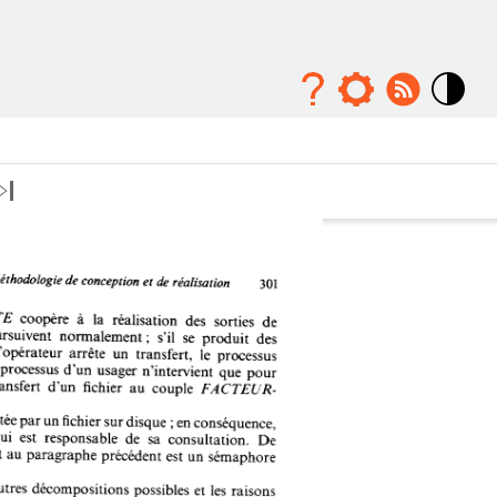
Mode
contraste
élévé