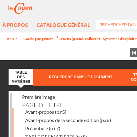
À PROPOS
CATALOGUE GÉNÉRAL
Accueil
Catalogue général
Crocus (pseud. collectif) - Systèmes d'exploit
TABLE
T
DES
RECHERCHE DANS LE DOCUMENT
OC
MATIÈRES
Première image
PAGE DE TITRE
Avant-propos
(p.r5)
Avant-propos de la seconde édition
(p.r6)
Préambule
(p.r7)
TABLE DES MATIERES
(p.r9)