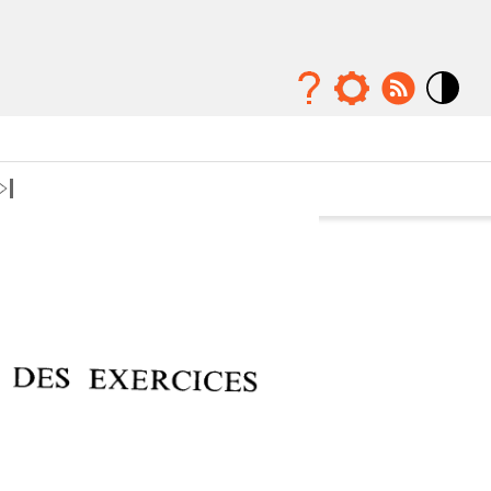
Mode
contraste
élévé