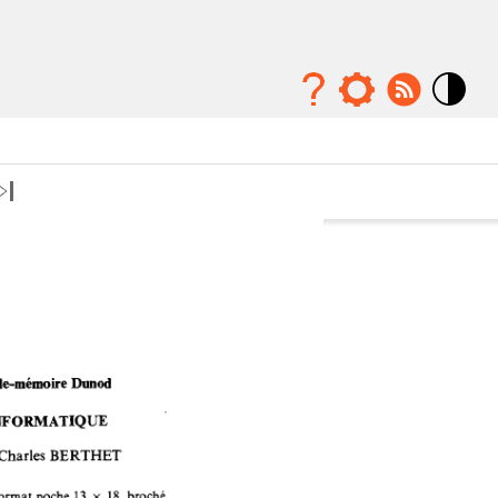
Mode
contraste
élévé