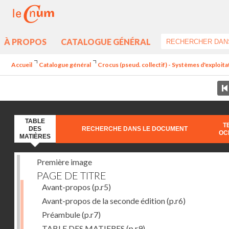
À PROPOS
CATALOGUE GÉNÉRAL
Accueil
Catalogue général
Crocus (pseud. collectif) - Systèmes d'exploit
TABLE
T
DES
RECHERCHE DANS LE DOCUMENT
OC
MATIÈRES
Première image
PAGE DE TITRE
Avant-propos
(p.r5)
Avant-propos de la seconde édition
(p.r6)
Préambule
(p.r7)
TABLE DES MATIERES
(p.r9)