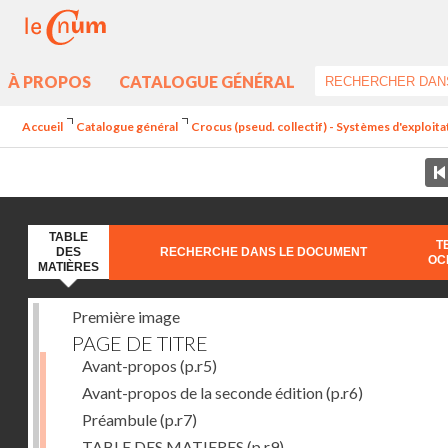
À PROPOS
CATALOGUE GÉNÉRAL
Accueil
Catalogue général
Crocus (pseud. collectif) - Systèmes d'exploit
TABLE
T
DES
RECHERCHE DANS LE DOCUMENT
OC
MATIÈRES
Première image
PAGE DE TITRE
Avant-propos
(p.r5)
Avant-propos de la seconde édition
(p.r6)
Préambule
(p.r7)
TABLE DES MATIERES
(p.r9)