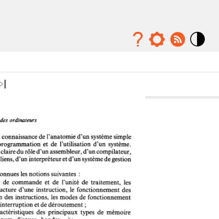
Mode
contraste
élévé