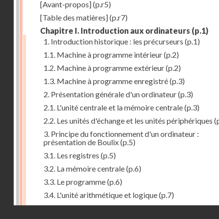
[Avant-propos]
(p.r5)
[Table des matières]
(p.r7)
Chapitre I. Introduction aux ordinateurs
(p.1)
1. Introduction historique : les précurseurs
(p.1)
1.1. Machine à programme intérieur
(p.2)
1.2. Machine à programme extérieur
(p.2)
1.3. Machine à programme enregistré
(p.3)
2. Présentation générale d'un ordinateur
(p.3)
2.1. L'unité centrale et la mémoire centrale
(p.3)
2.2. Les unités d'échange et les unités périphériques
(
3. Principe du fonctionnement d'un ordinateur :
présentation de Boulix
(p.5)
3.1. Les registres
(p.5)
3.2. La mémoire centrale
(p.6)
3.3. Le programme
(p.6)
3.4. L'unité arithmétique et logique
(p.7)
3.5. L'unité de contrôle
(p.8)
Droits réservés - CNAM