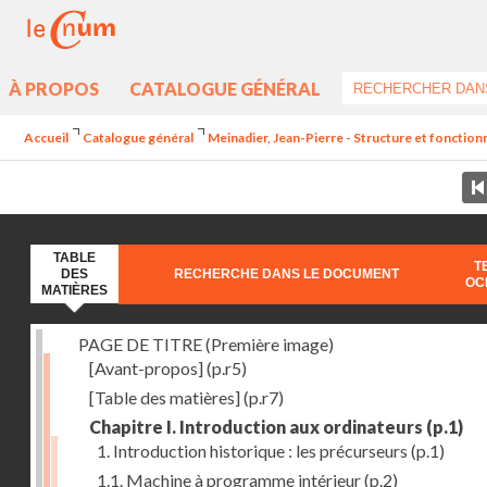
À PROPOS
CATALOGUE GÉNÉRAL
Accueil
Catalogue général
Meinadier, Jean-Pierre - Structure et fonctio
TABLE
T
DES
RECHERCHE DANS LE DOCUMENT
OC
MATIÈRES
PAGE DE TITRE (Première image)
[Avant-propos]
(p.r5)
[Table des matières]
(p.r7)
Chapitre I. Introduction aux ordinateurs
(p.1)
1. Introduction historique : les précurseurs
(p.1)
1.1. Machine à programme intérieur
(p.2)