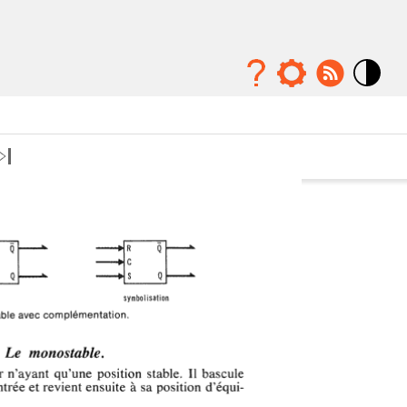
Mode
contraste
élévé