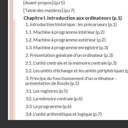
[Avant-propos]
(p.r5)
[Table des matières]
(p.r7)
Chapitre I. Introduction aux ordinateurs
(p.1)
1. Introduction historique : les précurseurs
(p.1)
1.1. Machine à programme intérieur
(p.2)
1.2. Machine à programme extérieur
(p.2)
1.3. Machine à programme enregistré
(p.3)
2. Présentation générale d'un ordinateur
(p.3)
2.1. L'unité centrale et la mémoire centrale
(p.3)
2.2. Les unités d'échange et les unités périphériques
(
3. Principe du fonctionnement d'un ordinateur :
présentation de Boulix
(p.5)
3.1. Les registres
(p.5)
3.2. La mémoire centrale
(p.6)
3.3. Le programme
(p.6)
3.4. L'unité arithmétique et logique
(p.7)
3.5. L'unité de contrôle
(p.8)
Droits réservés - CNAM