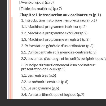
[Avant-propos]
(p.r5)
[Table des matières]
(p.r7)
Chapitre I. Introduction aux ordinateurs
(p.1)
1. Introduction historique : les précurseurs
(p.1)
1.1. Machine à programme intérieur
(p.2)
1.2. Machine à programme extérieur
(p.2)
1.3. Machine à programme enregistré
(p.3)
2. Présentation générale d'un ordinateur
(p.3)
2.1. L'unité centrale et la mémoire centrale
(p.3)
2.2. Les unités d'échange et les unités périphériques
(
3. Principe du fonctionnement d'un ordinateur :
présentation de Boulix
(p.5)
3.1. Les registres
(p.5)
3.2. La mémoire centrale
(p.6)
3.3. Le programme
(p.6)
3.4. L'unité arithmétique et logique
(p.7)
3.5. L'unité de contrôle
(p.8)
Droits réservés - CNAM